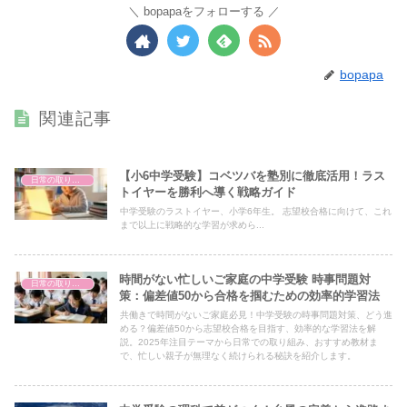
bopapaをフォローする
bopapa
関連記事
【小6中学受験】コベツバを塾別に徹底活用！ラス
日常の取り組み
トイヤーを勝利へ導く戦略ガイド
中学受験のラストイヤー、小学6年生。 志望校合格に向けて、これ
まで以上に戦略的な学習が求めら...
時間がない忙しいご家庭の中学受験 時事問題対
日常の取り組み
策：偏差値50から合格を掴むための効率的学習法
共働きで時間がないご家庭必見！中学受験の時事問題対策、どう進
める？偏差値50から志望校合格を目指す、効率的な学習法を解
説。2025年注目テーマから日常での取り組み、おすすめ教材ま
で、忙しい親子が無理なく続けられる秘訣を紹介します。