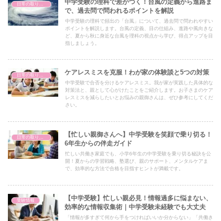
中学受験の理科で差がつく！台風の定義から進路ま
日常の取り組み
で、過去問で問われるポイントを解説
中学受験の理科で頻出の「台風」について、過去問で問われやすい
ポイントを解説します。台風の定義、目の仕組み、進路や風向きな
ど、夏から秋に身近な台風を理科の視点から学び、得点アップを目
指しましょう。
ケアレスミスを克服！わが家の体験談と5つの対策
日常の取り組み
中学受験で合否を分けるケアレスミス。我が家が実践した具体的な
対策法と、親として心がけたことをご紹介します。お子さまのケア
レスミスを減らしたいとお悩みの親御さんは、ぜひ参考にしてくだ
さい。
【忙しい親御さんへ】中学受験を笑顔で乗り切る！
日常の取り組み
6年生からの伴走ガイド
忙しい共働き家庭でも、小学6年生の中学受験を乗り切る秘訣を公
開！夏からの学習戦略、塾選び、親のサポート、メンタルケアま
で、効率的な方法で合格を目指すヒントが満載です。
【中学受験】忙しい親必見！情報過多に悩まない、
受験情報
効率的な情報収集術｜中学受験未経験でも大丈夫
「情報が多すぎて何から手をつければいいか分からない」「共働き