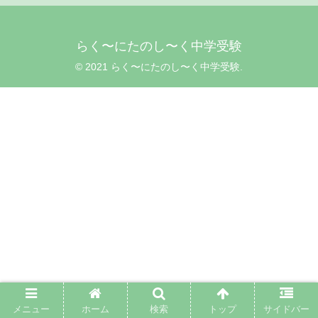
らく〜にたのし〜く中学受験
© 2021 らく〜にたのし〜く中学受験.
メニュー
ホーム
検索
トップ
サイドバー