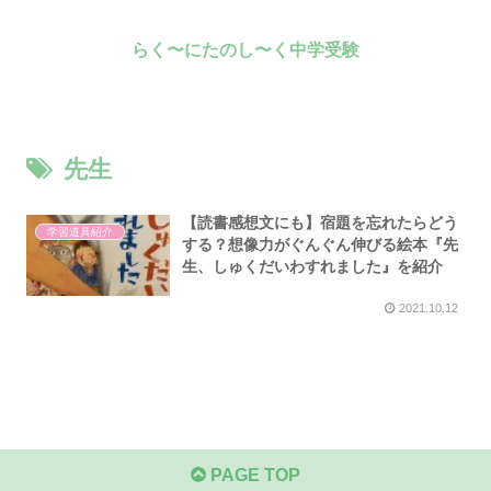
らく〜にたのし〜く中学受験
先生
【読書感想文にも】宿題を忘れたらどう
学習道具紹介
する？想像力がぐんぐん伸びる絵本『先
生、しゅくだいわすれました』を紹介
2021.10.12
PAGE TOP