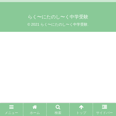
らく〜にたのし〜く中学受験
© 2021 らく〜にたのし〜く中学受験.
メニュー
ホーム
検索
トップ
サイドバー